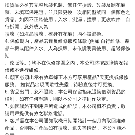
換貨品必須其完整原裝包裝、無任何損毁、改裝及刮花痕
跡、未填寫保用證，並只限更換一次相同型號同一個顏色之
貨品。如因不正確使用，入水，測漏，撞擊，更改軟件，自
行拆開，意外或人為

損壞（如液晶損壞，模身有花痕）均不設退換。

4. 保修期內，產品若違反維修服務條款 (例如:自行維修、產
品主機或配件入水、人為損壞、未依說明書使用、超過保修
期

、改版等。) 均不在保修範圍之內，本公司將按故障情況報
價或不進行維修。

4. 顧客必須出示有效單據正本方可享用產品7天更換或保修
服務。 如貨品出現間歇性失靈，待驗查後才可更換。

6. 貨品出門，怒不退款，本公司保留拒絕退換個別貨品的
櫂利，如有任何爭議，則以本公司之準則作決定。

7. 如因聯絡不到用戶所造成的延誤，本公司概不負責，敬
請用戶提供有效之聯絡電話。

8. 客戶需在本公司通知取機日期開始計一個月內取回維修
產品，否則客戶產品如有損壞、遺失等情況， 本公司概不