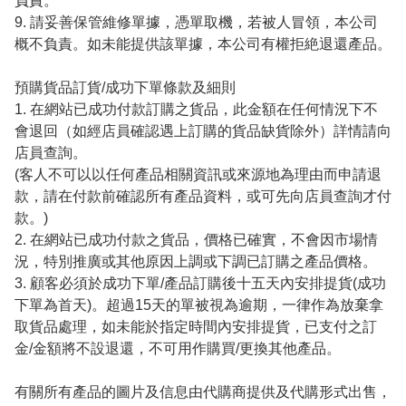
負責。

9. 請妥善保管維修單據，憑單取機，若被人冒領，本公司
概不負責。如未能提供該單據，本公司有權拒絶退還產品。

預購貨品訂貨/成功下單條款及細則

1. 在網站已成功付款訂購之貨品，此金額在任何情況下不
會退回（如經店員確認遇上訂購的貨品缺貨除外）詳情請向
店員查詢。

(客人不可以以任何產品相關資訊或來源地為理由而申請退
款，請在付款前確認所有產品資料，或可先向店員查詢才付
款。)

2. 在網站已成功付款之貨品，價格已確實，不會因市場情
況，特別推廣或其他原因上調或下調已訂購之產品價格。

3. 顧客必須於成功下單/產品訂購後十五天內安排提貨(成功
下單為首天)。超過15天的單被視為逾期，一律作為放棄拿
取貨品處理，如未能於指定時間內安排提貨，已支付之訂
金/金額將不設退還，不可用作購買/更換其他產品。

有關所有產品的圖片及信息由代購商提供及代購形式出售，