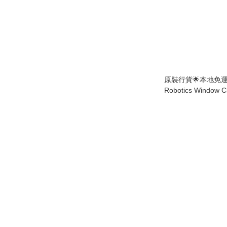
原裝行貨🌟本地免運🌟 
Robotics Window C
水抹窗機械人 V930