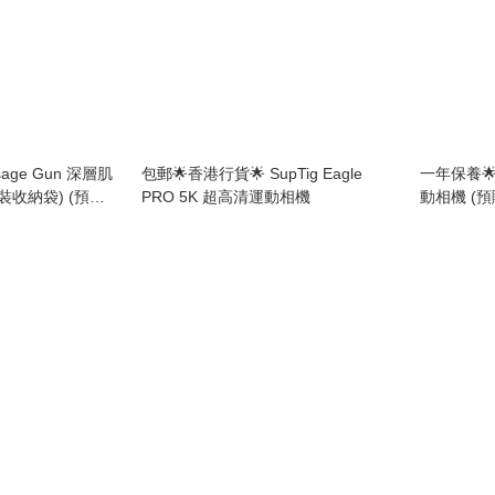
assage Gun 深層肌
包郵🌟香港行貨🌟 SupTig Eagle
一年保養🌟
裝收納袋) (預購
PRO 5K 超高清運動相機
動相機 (預