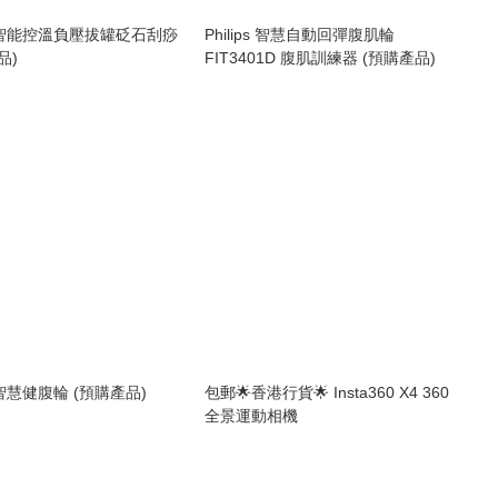
線智能控溫負壓拔罐砭石刮痧
Philips 智慧自動回彈腹肌輪
品)
FIT3401D 腹肌訓練器 (預購產品)
智慧健腹輪 (預購產品)
包郵🌟香港行貨🌟 Insta360 X4 360
全景運動相機