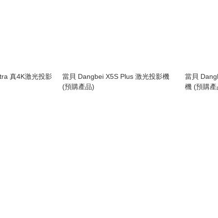
Ultra 真4K激光投影
當貝 Dangbei X5S Plus 激光投影機
當貝 Dang
(預購產品)
機 (預購產