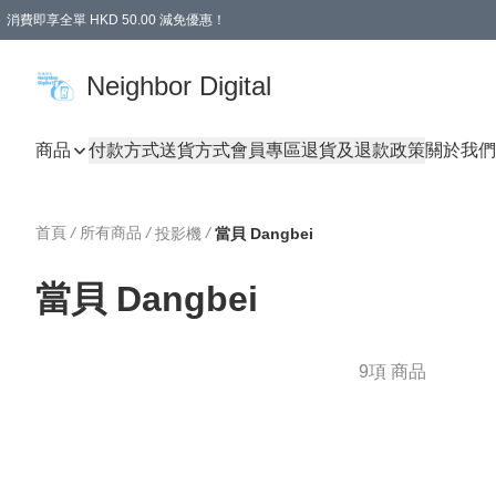
消費即享全單 HKD 50.00 減免優惠！
Neighbor Digital
商品
付款方式
送貨方式
會員專區
退貨及退款政策
關於我們
首頁
/
所有商品
/
/
投影機
當貝 Dangbei
當貝 Dangbei
9項 商品