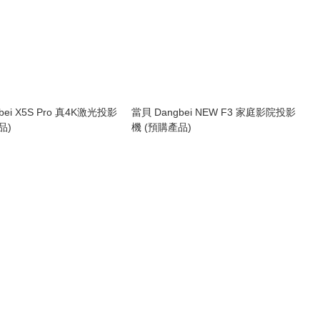
bei X5S Pro 真4K激光投影
當貝 Dangbei NEW F3 家庭影院投影
品)
機 (預購產品)