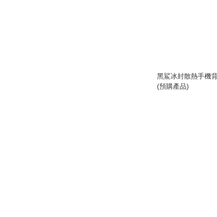
黑鯊冰封散熱手機背夾
(預購產品)