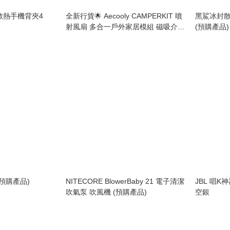
散熱手機背夾4
全新行貨🌟 Aecooly CAMPERKIT 噴
黑鯊冰封散
射風扇 多合一戶外家居模組 磁吸介面
(預購產品)
12件 全套裝 OK01 Comping Pack
預購產品)
NITECORE BlowerBaby 21 電子清潔
JBL 唱K
吹氣泵 吹風機 (預購產品)
空銀