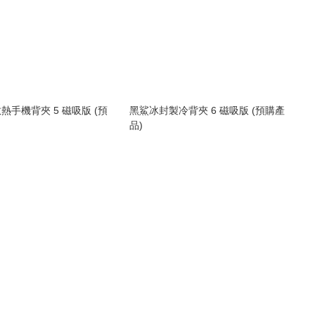
熱手機背夾 5 磁吸版 (預
黑鯊冰封製冷背夾 6 磁吸版 (預購產
品)