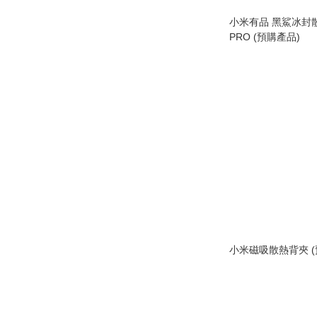
小米有品 黑鯊冰封
PRO (預購產品)
小米磁吸散熱背夾 (