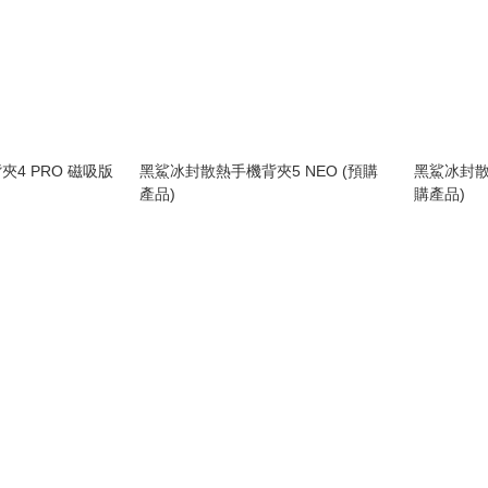
4 PRO 磁吸版
黑鯊冰封散熱手機背夾5 NEO (預購
黑鯊冰封散
產品)
購產品)