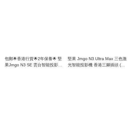
包郵🌟香港行貨🌟2年保養🌟 堅
堅果 Jmgo N3 Ultra Max 三色激
果Jmgo N3 SE 雲台智能投影機
光智能投影機 香港三腳插頭 (預
(國際版)
購產品)