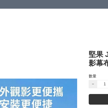
堅果 
影幕布
數量
−