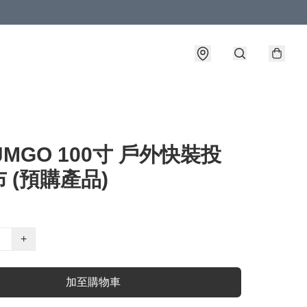
JMGO 100寸 戶外快裝投
 (預購產品)
+
加至購物車