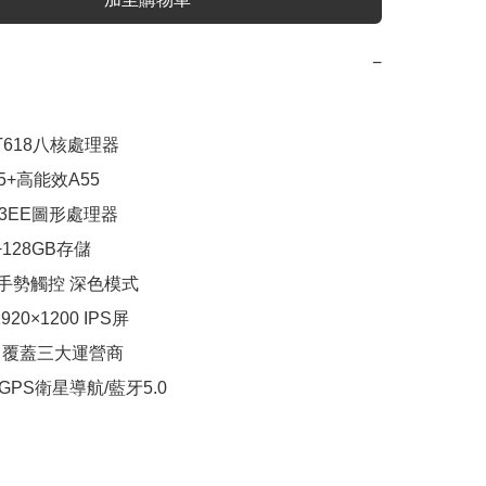
−
T618八核處理器

5+高能效A55

52 3EE圖形處理器

+128GB存儲

0 手勢觸控 深色模式

920×1200 IPS屏

通 覆蓋三大運營商
