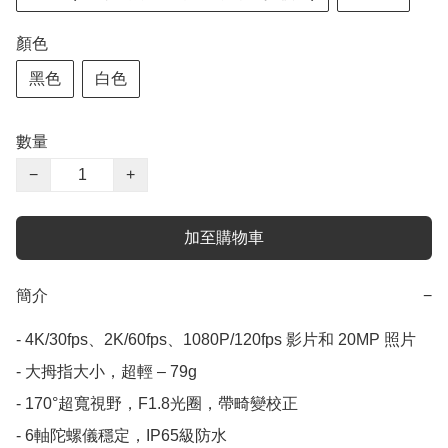
顏色
黑色
白色
數量
−
+
加至購物車
簡介
−
- 4K/30fps、2K/60fps、1080P/120fps 影片和 20MP 照片

- 大拇指大小，超輕 – 79g

- 170°超寬視野，F1.8光圈，帶畸變校正

- 6軸陀螺儀穩定，IP65級防水
