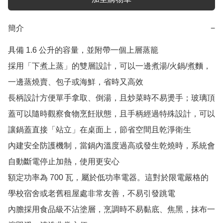
簡介
−
具備 1.6 公升的容量，並附帶一個上層蒸籠

採用「下煮上蒸」的雙層設計，可以一邊煮湯/火鍋/煮麵，
一邊蒸燒賣、包子或海鮮，省時又高效

長柄設計方便單手拿取、倒湯，且炒菜時不易燙手；玻璃頂
蓋可以隨時觀察食物烹飪狀態，且手柄經過特殊設計，可以
讓鍋蓋直接「站立」在桌面上，節省空間且乾淨衛生

內建安全防護機制，當鍋內溫度過高或發生乾燒時，系統會
自動斷電停止加熱，使用更安心

額定功率為 700 瓦，屬於低功率電器。這對於限電嚴格的
學校宿舍或老舊租屋處非常友善，不易引發跳電

內膽採用食品級不沾塗層，烹調時不易黏底、焦黑，抹布一