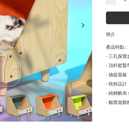
簡介
產品特點 :

- 三孔探寶
- 頂杆鬆緊
- 抽提面板
- 快拆設
- 純棉帆布
- 貓窩遊