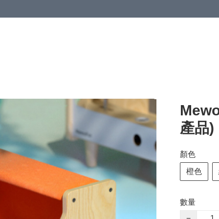
Mew
產品)
顏色
橙色
數量
−