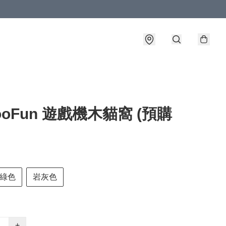
ooFun 遊戲機木貓窩 (預購
綠色
岩灰色
+