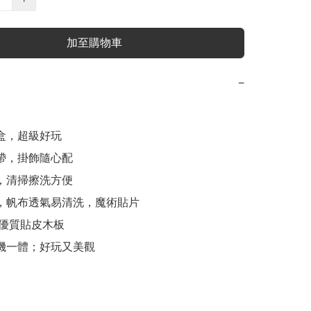
加至購物車
−
盒，超級好玩

帶，掛飾隨心配

，清掃擦洗方便

計，帆布透氣易清洗，魔術貼片

 優質貼皮木板

戲機一體；好玩又美觀