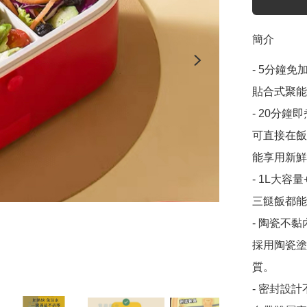
簡介
- 5分鐘免
貼合式聚能
- 20分鐘即
可直接在飯
能享用新鮮
- 1L大容
三餸飯都能
- 陶瓷不黏
採用陶瓷塗
質。

- 密封設計