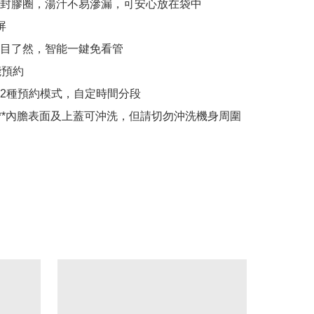
封膠圈，湯汁不易滲漏，可安心放在袋中



目了然，智能一鍵免看管

預約

2種預約模式，自定時間分段

示**內膽表面及上蓋可沖洗，但請切勿沖洗機身周圍