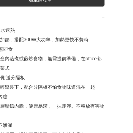
−
加水速熱

加熱，搭配300W大功率，加熱更快不費時

煮即食

盒內蒸煮或煎炒食物，無需提前準備，在office都
菜式

量+附送分隔板

輕鬆裝下，配合分隔板不怕食物味道混在一起

內膽

層壓鑄內膽，健康易潔，一抺即淨。不釋放有害物
不滲漏
