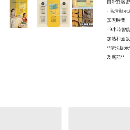
自帶雙層密
- 高清顯示屏
烹煮時間一
- 9小時智能
加熱和煮飯
**清洗提
及底部**