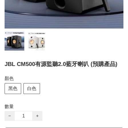
JBL CM500有源監聽2.0藍牙喇叭 (預購產品)
顏色
黑色
白色
數量
−
+