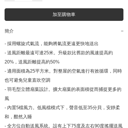
加至購物車
簡介
−
- 採用螺旋式氣流，能夠將氣流更遠更快地送出

- 送風距離最遠可達25米。升級款比舊款的風速提高約
20%，送風距離提高約50%

- 適用面積為25平方米。對整屋的空氣進行有效循環，同時
也可避免兒童直吹空調

- 羽毛型立體扇葉設計。擴大扇葉的表面積從而捕捉更多的
風

- 內置5檔風力。低風檔模式下，聲音低至35分貝，安靜柔
和，酣然入睡

- 全方位自動送風系統。設有上下75度及左右90度搖擺送風
