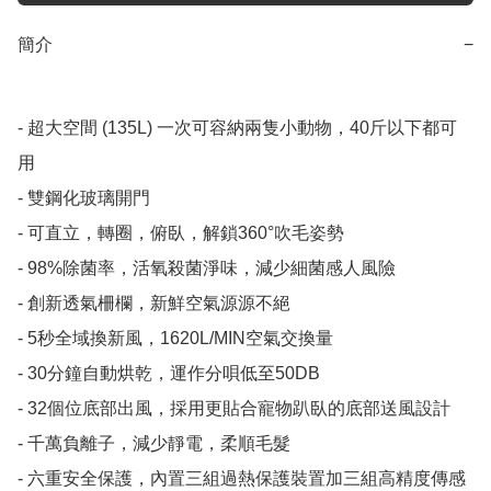
簡介
−
- 超大空間 (135L) 一次可容納兩隻小動物，40斤以下都可
用

- 雙鋼化玻璃開門

- 可直立，轉圈，俯臥，解鎖360°吹毛姿勢

- 98%除菌率，活氧殺菌淨味，減少細菌感人風險 

- 創新透氣柵欄，新鮮空氣源源不絕

- 5秒全域換新風，1620L/MIN空氣交換量

- 30分鐘自動烘乾，運作分唄低至50DB

- 32個位底部出風，採用更貼合寵物趴臥的底部送風設計

- 千萬負離子，減少靜電，柔順毛髮

- 六重安全保護，內置三組過熱保護裝置加三組高精度傳感