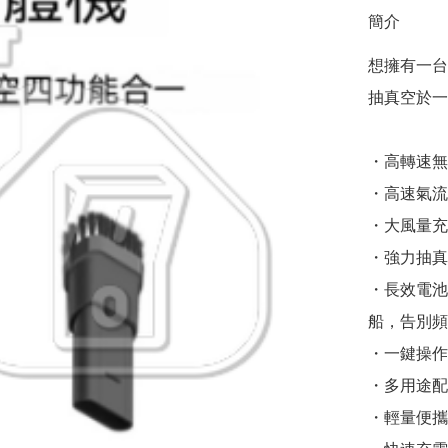
簡介
想擁有一台
抽真空於一
・高轉速無
・高速氣流
・大風量充
・強力抽真
・長效電池
船，告別頻
・一鍵操作，
・多用途配
・輕量便攜