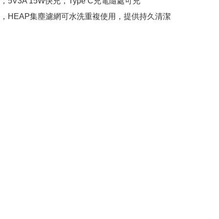
5V3A 15W快充，Type C充電隨處可充

，HEAP集塵濾網可水洗重複使用，提供持久清潔