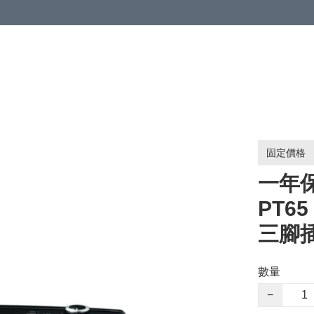
固定價格
一年保養
PT6
三腳
數量
−