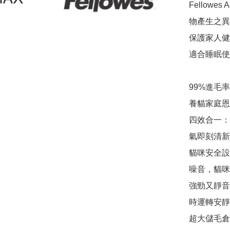
Fellowe
物產生之異
保護家人健
適合睡眠使
99%進毛
養貓家庭恩
四效合一：
氣即刻清新
貓咪安全設
噪音，貓咪
強勁又靜音：
時運轉安靜
超大儲毛倉