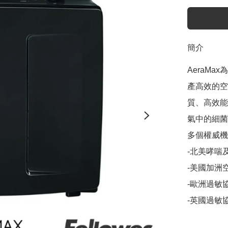
簡介
AeraMa
產高效的空
質、高效能
氣中的細菌
多個權威機
-北美哮喘
-美國加洲空
-歐洲過敏協
-英國過敏協