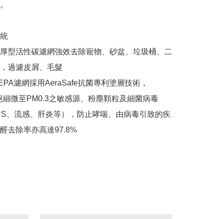
。

 

厚型活性碳濾網強效去除寵物、砂盆、垃圾桶、二
，過濾皮屑、毛髮 

PA濾網採用AeraSafe抗菌專利塗層技術，
%隔絕細微至PM0.3之敏感源、粉塵顆粒及細菌病毒
RS、流感、肝炎等），防止哮喘、由病毒引致的疾