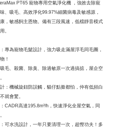
s AeraMax PT65 寵物專用空氣淨化機 ，強效去除寵
味、吸毛、高效淨化99.97%細菌病毒及敏感源，
康，敏感飼主恩物。備有三段風速，低檔靜音模式
用。

率：專為寵物毛髮設計，強力吸走滿屋浮毛同毛團，
物！

吸毛、殺菌、除臭、除過敏原一次過搞掂，屋企空
。

計：機械旋鈕防誤觸，貓仔點撳都怕，仲有低頻白
不就會驚。

CADR高達195.8m³/h，快速淨化全屋空氣，同
。

：可水洗設計，一年只要清理一次，超慳功夫！多