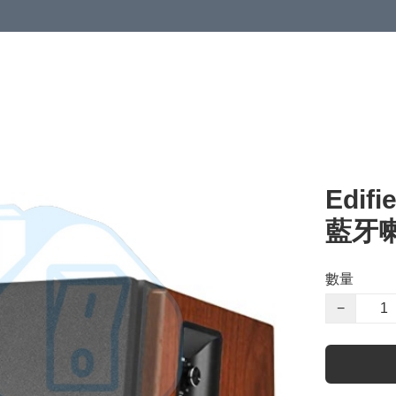
Edifi
藍牙喇
數量
−