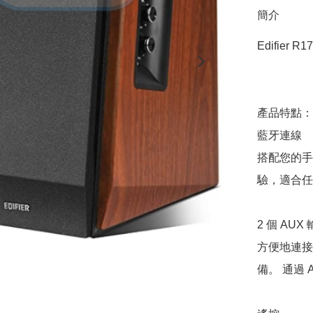
簡介
Edifier R
產品特點：

藍牙連線 

搭配您的手
驗，適合任何 
2 個 AUX
方便地連接任
備。 通過