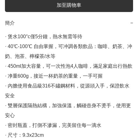
加至購物車
簡介
−
· 煲水100°c僅5分鐘，熱水無需等待

· 40℃-100℃ 自由掌握，可冲調各類飲品：咖啡、奶茶、冲
奶、泡茶、檸檬茶/水等

· 450ml加大容量，可一次性泡4人咖啡，滿足家庭出行熱飲

· 净重600g，接近一杯奶茶的重量，一手可握

· 內膽使用食品級316不鏽鋼材料，從源頭入手，保證飲水
安全

· 雙層保護隔熱結構，加強保溫，觸碰壺身不燙手，使用更
安心

· 密封瓶蓋，打側不滲漏，完美留住每一滴水

· 尺寸：9.3x23cm