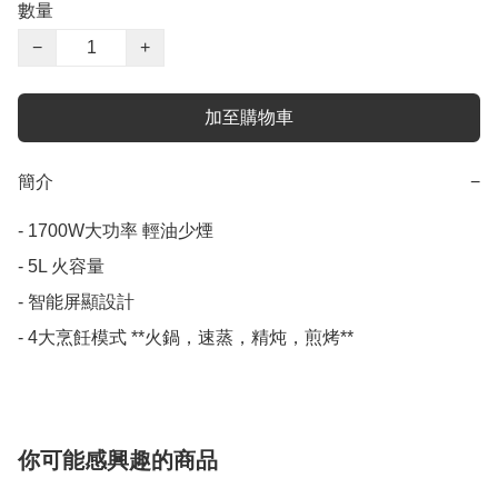
數量
−
+
加至購物車
簡介
−
- 1700W大功率 輕油少煙

- 5L 火容量

- 智能屏顯設計

- 4大烹飪模式 **火鍋，速蒸，精炖，煎烤**
你可能感興趣的商品