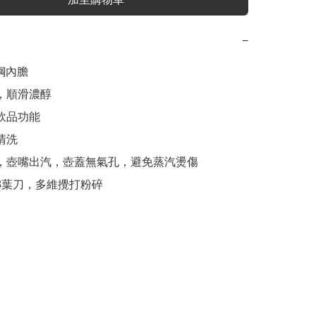
−
鋼內膽

，順滑濃醇

飲品功能

清洗

蓋，壺嘴出汽，壺蓋無氣孔，避免蒸汽燙傷

浪8葉刀，多維攪打粉碎