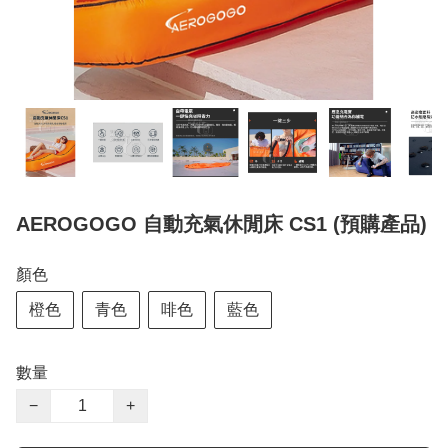
AEROGOGO 自動充氣休閒床 CS1 (預購產品)
顏色
橙色
青色
啡色
藍色
數量
−
+