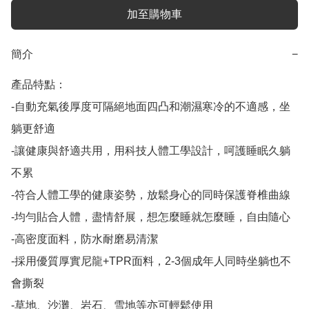
加至購物車
簡介
−
產品特點：

-自動充氣後厚度可隔絕地面四凸和潮濕寒冷的不適感，坐
躺更舒適

-讓健康與舒適共用，用科技人體工學設計，呵護睡眠久躺
不累

-符合人體工學的健康姿勢，放鬆身心的同時保護脊椎曲線

-均勻貼合人體，盡情舒展，想怎麼睡就怎麼睡，自由隨心

-高密度面料，防水耐磨易清潔

-採用優質厚實尼龍+TPR面料，2-3個成年人同時坐躺也不
會撕裂

-草地、沙灘、岩石、雪地等亦可輕鬆使用