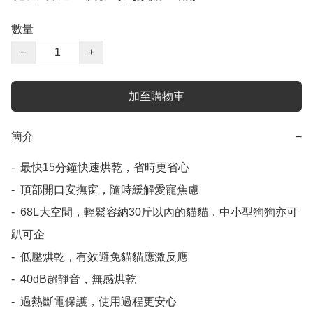
數量
−
+
加至購物車
簡介
−
-  最快15分鐘快速烘乾，省時更省心

-  頂部開口安撫窗，隨時緩解愛寵焦慮

-  68L大空間，輕鬆容納30斤以內的貓貓，中小型狗狗亦可
趴可企

-  低壓烘乾，有效避免貓貓應激反應

-  40dB超靜音，無感烘乾

-  過熱斷電保護，使用過程更安心
