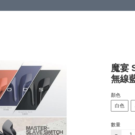
魔宴 S
無線藍
顏色
白色
數量
−