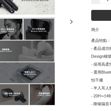
簡介
產品特點：

- 產品成功獲得“
Design稱號
- 採用高
- 選用Bl
怕干擾

- 半入耳
- 20H+
- 降噪隔