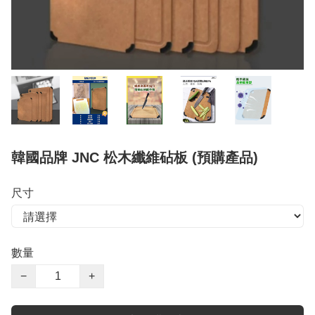
韓國品牌 JNC 松木纖維砧板 (預購產品)
尺寸
數量
−
+