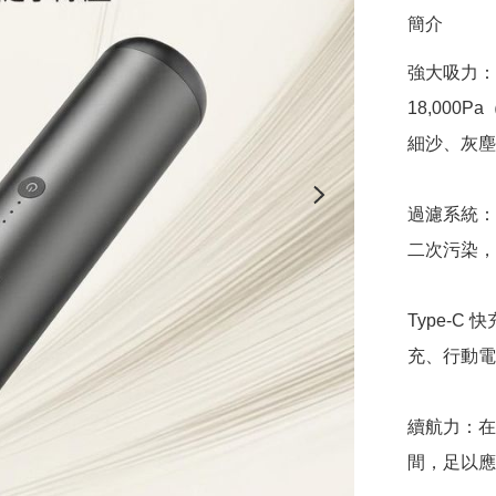
簡介
強大吸力：搭
18,00
細沙、灰塵
過濾系統：
二次污染，
Type-C
充、行動電
續航力：在
間，足以應