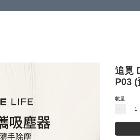
追覓 D
P03
數量
−