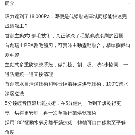
簡介
−
吸力達到了18,000Pa，即便是低矮貼邊區域同樣能快速完
成清潔工作

首創主動式0纏毛技術，真正解決了毛髮纏繞滾刷的困擾

首創瑞士PPA割毛齒刃，可實時主動靈動貼合，精準攔截勾
割毛髮

主動式多重防纏繞系統，做到梳、割、吸、洗4步協同，一
邊防纏繞一邊直接清理

首創沸水自清潔技術和輕音恆溫極速烘乾技術，100℃沸水
深層煮洗

5分鐘輕音恆溫烘乾技術，在5分鐘內，做到了烘乾得更
乾，烘得更安靜，再一次革新行業烘乾技術

採用180°恆動水氣分離平躺技術，轉軸可自由移動至平躺
角度