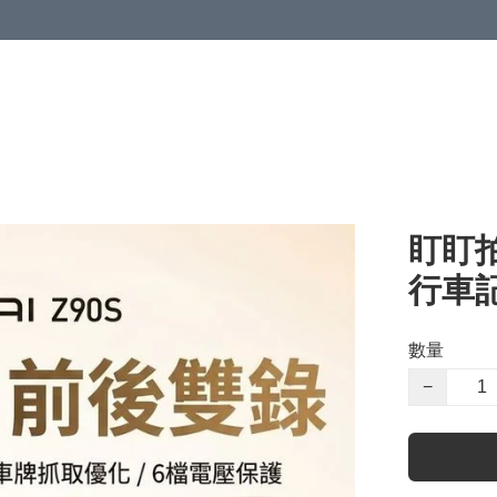
盯盯拍
行車記
數量
−