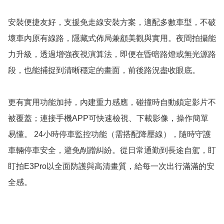
安裝便捷友好，支援免走線安裝方案，適配多數車型，不破
壞車內原有線路，隱藏式佈局兼顧美觀與實用。夜間拍攝能
力升級，透過增強夜視演算法，即便在昏暗路燈或無光源路
段，也能捕捉到清晰穩定的畫面，前後路況盡收眼底。

更有實用功能加持，內建重力感應，碰撞時自動鎖定影片不
被覆蓋；連接手機APP可快速檢視、下載影像，操作簡單
易懂。 24小時停車監控功能（需搭配降壓線），隨時守護
車輛停車安全，避免剮蹭糾紛。從日常通勤到長途自駕，盯
盯拍E3Pro以全面防護與高清畫質，給每一次出行滿滿的安
全感。