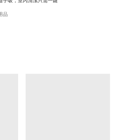
亂隨手吸，室內清潔只需一鍵
用品