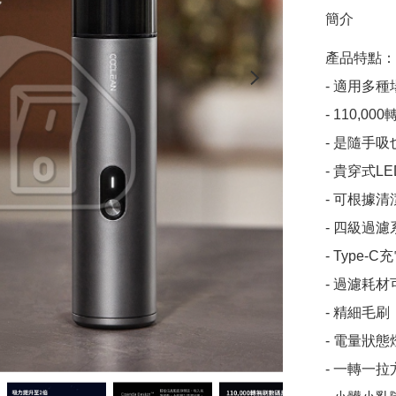
簡介
產品特點：

- 適用多種
- 110,0
- 是隨手吸
- 貴穿式
- 可根據
- 四級過
- Type-
- 過濾耗
- 精細毛
- 電量狀
- 一轉一拉