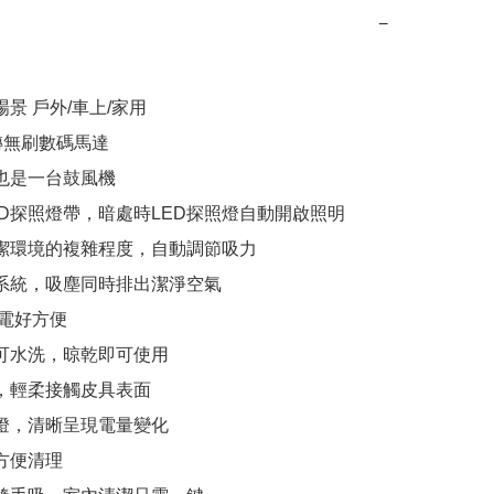
−
場景 戶外/車上/家用

00轉無刷數碼馬達

也是一台鼓風機

LED探照燈帶，暗處時LED探照燈自動開啟照明

清潔環境的複雜程度，自動調節吸力

濾系統，吸塵同時排出潔淨空氣

C充電好方便

材可水洗，晾乾即可使用

刷，輕柔接觸皮具表面

態燈，清晰呈現電量變化

方便清理
