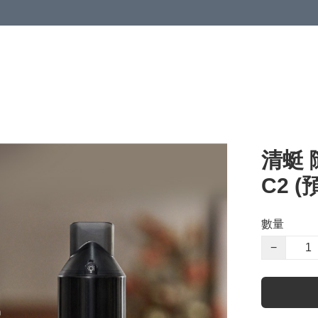
清蜓
C2 
數量
−