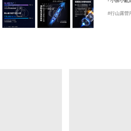
- 小髒小
行山露營