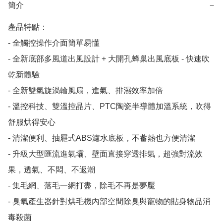
簡介
−
產品特點：

- 全觸控操作介面簡單易懂

- 全新底部多風道出風設計 + 大開孔蜂巢出風底板 - 快速吹
乾新體驗

- 全新雙氣旋渦輪風扇，進氣、排濕效率加倍

- 溫控科技、雙溫控晶片、PTC陶瓷半導體加溫系統，吹得
舒服烘得安心

- 清潔便利、抽屜式ABS濾水底板，不蓄熱也方便清潔

- 升級大型匯流進氣壩、壁面直接穿透排氣，超強對流效
果，透氣、不悶、不返潮

- 集毛網、落毛一網打盡，除毛不再是夢魘

- 臭氧產生器針對烘毛機內部空間除臭與寵物的貼身物品消
毒殺菌