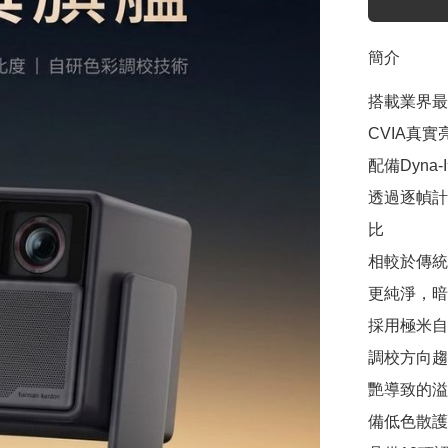
簡介
搭載業界最新的
CVIA真實亮
配備Dyna-
透過逐幀計
比

相較於傳統
更純淨，暗
採用極米自
調校方向趨
艷導致的溢
備低色散護