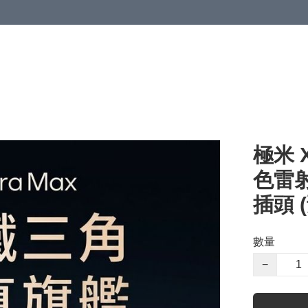
極米 X
色雷
插頭 
數量
−