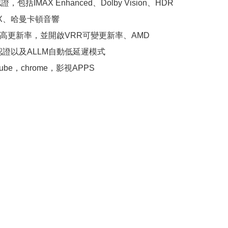
，包括IMAX Enhanced、Dolby Vision、HDR 
THX、哈曼卡頓音響

Hz高更新率，並開啟VRR可變更新率、AMD 
nc認證以及ALLM自動低延遲模式

ube，chrome，影視APPS