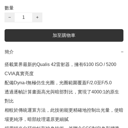
數量
−
+
加至購物車
簡介
−
搭載業界最新的Qualis 42雷射器，擁有6100 ISO / 5200 
CVIA真實亮度

配備Dyna-I無極仿生光圈，光圈範圍覆蓋F/2.0至F/5.0

透過逐幀計算畫面高光與暗部對比，實現了4000:1的原生
對比

相較於傳統運算方法，此技術能更精確地控制出光量，使暗
場更純淨，暗部紋理還原更細膩
