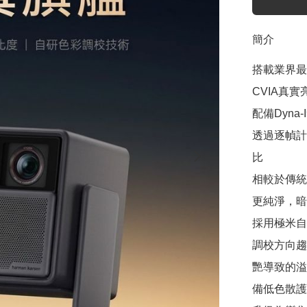
簡介
搭載業界最新的
CVIA真實亮
配備Dyna-
透過逐幀計
比

相較於傳統
更純淨，暗
採用極米自
調校方向趨
艷導致的溢
備低色散護