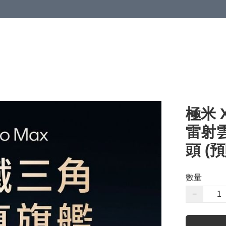
極米 X
雷射
頭 (
數量
−