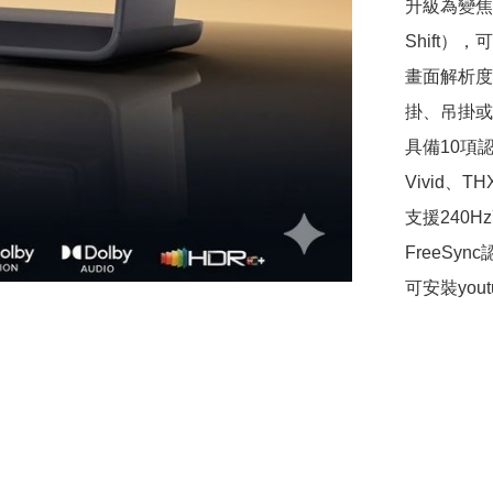
升級為變焦
Shift
畫面解析度
掛、吊掛或
具備10項認證
Vivid、
支援240
FreeSy
可安裝yout