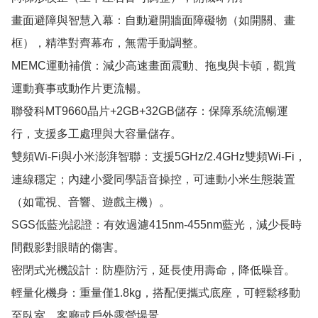
畫面避障與智慧入幕：自動避開牆面障礙物（如開關、畫
框），精準對齊幕布，無需手動調整。

MEMC運動補償：減少高速畫面震動、拖曳與卡頓，觀賞
運動賽事或動作片更流暢。

聯發科MT9660晶片+2GB+32GB儲存：保障系統流暢運
行，支援多工處理與大容量儲存。

雙頻Wi-Fi與小米澎湃智聯：支援5GHz/2.4GHz雙頻Wi-Fi，
連線穩定；內建小愛同學語音操控，可連動小米生態裝置
（如電視、音響、遊戲主機）。

SGS低藍光認證：有效過濾415nm-455nm藍光，減少長時
間觀影對眼睛的傷害。

密閉式光機設計：防塵防污，延長使用壽命，降低噪音。

輕量化機身：重量僅1.8kg，搭配便攜式底座，可輕鬆移動