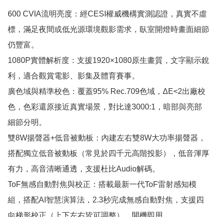
600 CVIA流明亮度：經CESI權威機構實測認證，真實不虛
標，滿足夜間或低光源環境觀影需求，臥室開燈時畫面細節
仍豐富。

1080P實體解析度：支援1920×1080原生畫質，文字顯示銳
利，適合觀賞電影、影集及體育賽事。

廣色域與精準校色：覆蓋95% Rec.709色域，ΔE<2出廠校
色，色彩還原接近真實場景，對比達3000:1，暗部與亮部
細節分明。

雙8W揚聲器+低音被動板：內建左右雙8W大功率揚聲器，
搭配獨立低音被動板（常見於四千元高階投影），低音渾厚
有力，高音清晰通透，支援杜比Audio解碼。

ToF無感自動對焦與校正：搭載最新一代ToF雷射感知模
組，搭配AI智慧演算法，2.3秒完成無感自動對焦，支援四
向梯形校正（上下左右皆可調整），開機即用。
