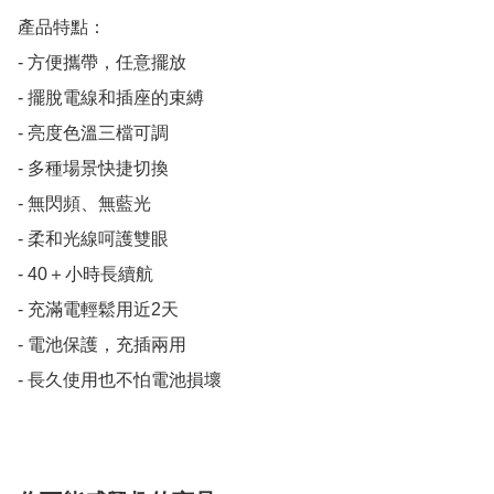
產品特點：

- 方便攜帶，任意擺放

- 擺脫電線和插座的束縛

- 亮度色溫三檔可調

- 多種場景快捷切換

- 無閃頻、無藍光

- 柔和光線呵護雙眼

- 40＋小時長續航

- 充滿電輕鬆用近2天

- 電池保護，充插兩用

- 長久使用也不怕電池損壞