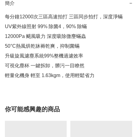
簡介
−
每分鐘12000次三區高速拍打 三區同步拍打，深度淨蟎

UV紫外線照射 99% 除菌4，90% 除蟎

12000Pa 颶風吸力 深度吸除微麈蟎蟲

50°C熱風烘乾牀褥乾爽，抑制菌蟎

升級旋風濾塵系統99%整機過濾效率

可視化塵杯 一鍵拆卸，髒污一目瞭然

輕量化機身 輕至 1.63kgm，使用輕鬆省力
你可能感興趣的商品