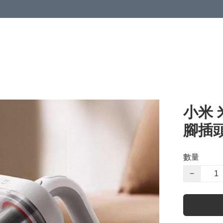
小米 
腳插頭
數量
−