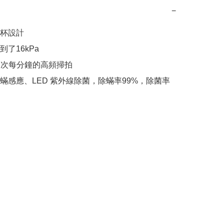
−
杯設計

了16kPa

0 次每分鐘的高頻掃拍

蟎感應、LED 紫外線除菌，除蟎率99%，除菌率