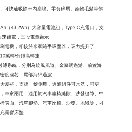
吸力，可快速吸除車內塵埃、零食碎屑、寵物毛髮等髒
mAh（43.2Wh）大容量電池組，Type-C充電口，支
時快速補電，三段電量顯示

刷電機，相較於米家隨手吸塵器，吸力提升了
10萬轉/分鐘高轉速

過濾系統，分別為旋風風道、金屬網過濾、前置海
密度濾芯、尾部海綿過濾

mL大塵杯，支援一鍵倒塵，過濾組件可水洗，可更
，車家兩用，適用於汽車座椅縫隙、沙發縫隙、中
椅表面、汽車腳墊、汽車座椅、沙發、地毯等，可
充露營床墊