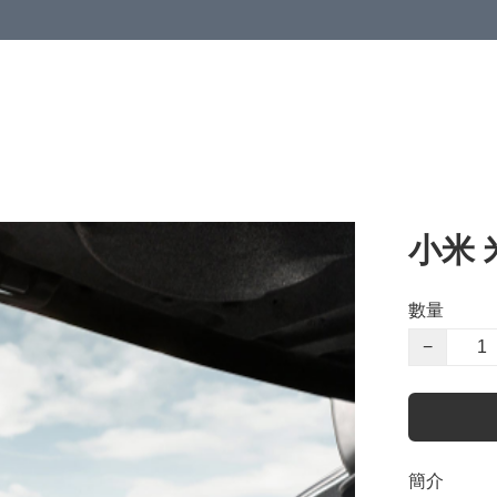
小米 
數量
−
簡介