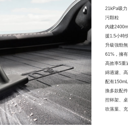
21kPa
污顆粒

內建2400
援1.5小
升級強勁無
61%，擁有
高效率5重
綿過濾、高
配有150
換多款配件
控杯架、桌
吹落葉、充