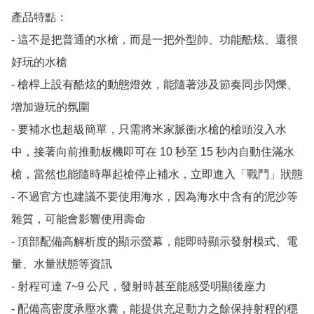
產品特點：

- 這不是把普通的水槍，而是一把外型帥、功能酷炫、還很
好玩的水槍

- 槍桿上設有酷炫的動態燈效，能隨著涉及節奏同步閃爍、
增加遊玩的氛圍

- 要補水也超級簡單，只需將米家脈衝水槍的槍頭沒入水
中，接著向前推動板機即可在 10 秒至 15 秒內自動住滿水
槍，當然也能隨時舉起槍停止補水，立即進入「戰鬥」狀態

- 不過官方也建議不要使用海水，因為海水中含有的泥沙等
雜質，可能會影響使用壽命

- 頂部配備高解析度的顯示螢幕，能即時顯示發射模式、電
量、水量狀態等資訊

- 射程可達 7~9 公尺，發射時甚至能感受明顯後座力

- 配備高密度承壓水囊，能提供充足動力之餘保持射程的穩