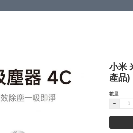
小米 
產品)
數量
−