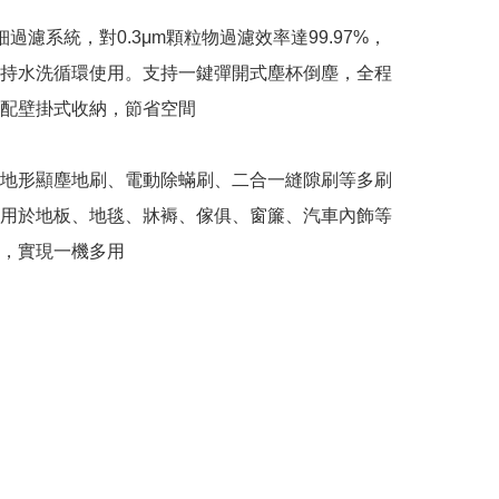
細過濾系統，對0.3μm顆粒物過濾效率達99.97%，
持水洗循環使用。支持一鍵彈開式塵杯倒塵，全程
配壁掛式收納，節省空間

地形顯塵地刷、電動除蟎刷、二合一縫隙刷等多刷
用於地板、地毯、牀褥、傢俱、窗簾、汽車內飾等
，實現一機多用
