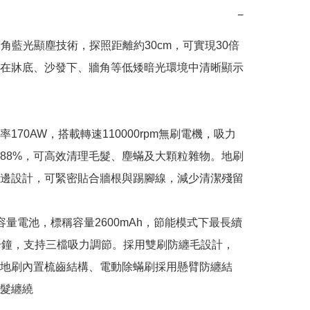
−
°廣角藍光顯塵技術，探照距離約30cm，可實現30倍
在牀底、沙發下、牆角等低矮暗光環境中清晰顯示
170AW，搭載轉速110000rpm無刷電機，吸力
88%，可高效清理毛髮、塵蟎及大顆粒雜物。地刷
邊設計，可緊密貼合牆根與踢腳線，減少清潔殘留

容量電池，標稱容量2600mAh，節能模式下最長續
分鐘，支持三檔吸力調節。採用雙刷防纏毛設計，
地刷內置梳齒結構、電動除蟎刷採用懸臂防纏結
髮纏繞
