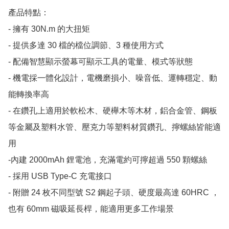
產品特點：

- 擁有 30N.m 的大扭矩

- 提供多達 30 檔的檔位調節、3 種使用方式

- 配備智慧顯示螢幕可顯示工具的電量、模式等狀態

- 機電採一體化設計，電機磨損小、噪音低、運轉穩定、動
能轉換率高

- 在鑽孔上適用於軟松木、硬櫸木等木材，鋁合金管、鋼板
等金屬及塑料水管、壓克力等塑料材質鑽孔、擰螺絲皆能適
用

-內建 2000mAh 鋰電池，充滿電約可擰超過 550 顆螺絲

- 採用 USB Type-C 充電接口

- 附贈 24 枚不同型號 S2 鋼起子頭、硬度最高達 60HRC ，
也有 60mm 磁吸延長桿，能適用更多工作場景