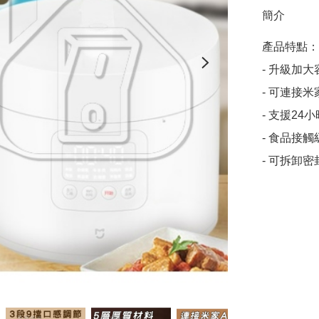
簡介
產品特點：

- 升級加大
- 可連接米
- 支援2
- 食品接
- 可拆卸