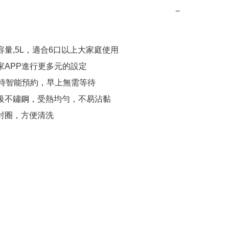
−
容量,5L，適合6口以上大家庭使用

家APP進行更多元的設定

4小時智能預約，早上無需等待

觸級不鏽鋼，受熱均勻，不易沾黏

密封圈，方便清洗