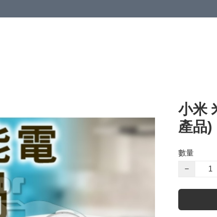
小米 
產品)
數量
−