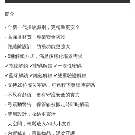
簡介
−
- 全新一代指紋識別，更精準更安全

- 高強度材質，專業安全防護

- 微縫隙設計，防撬功能更強大

- 6種解鎖方式，滿足多樣化場景需求

✔指紋解鎖 ✔密碼解鎖 ✔一次性密碼 

✔藍芽解鎖 ✔鑰匙解鎖 ✔雙重驗證解鎖

- 支持20位虛位密碼，可遠程下發臨時密碼

- 不只有顏值，更有守護安全的實力

- 弓震動警告，保管箱被搬走時即時觸發

- 雙層設計，收納更靈活

- 大空間，輕鬆放入A4大小文件

- 內置絨布，貴重物品，溫柔守護
