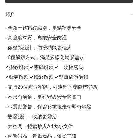
簡介
−
- 全新一代指紋識別，更精準更安全

- 高強度材質，專業安全防護

- 微縫隙設計，防撬功能更強大

- 6種解鎖方式，滿足多樣化場景需求

✔指紋解鎖 ✔密碼解鎖 ✔一次性密碼 

✔藍芽解鎖 ✔鑰匙解鎖 ✔雙重驗證解鎖

- 支持20位虛位密碼，可遠程下發臨時密碼

- 不只有顏值，更有守護安全的實力

- 弓震動警告，保管箱被搬走時即時觸發

- 雙層設計，收納更靈活

- 大空間，輕鬆放入A4大小文件

- 內置絨布，貴重物品，溫柔守護
