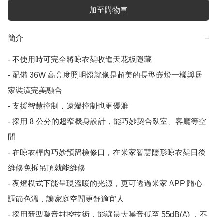
加至購物車
簡介
−
- 不使用時可完全將晾衣架收進天花板隱藏

- 配備 36W 高亮度照明燈就像是超美的長型嵌燈一樣與居
家裝潢完美融合

- 支援智慧控制，遠端控制也更優雅

- 採用 8 公分的超窄機身設計，能巧妙契合臥室、客廳等空
間

- 在晾衣桿內巧妙預留檢修口，在米家智慧隱形晾衣架日後
維修免拆吊頂就能維修

- 夜燈模式下能呈現溫暖的光源，更可透過米家 APP 隨心
調節色溫，讓家庭空間更舒適宜人

- 採用新型噪音封控技術，能讓最大噪音低至 55dB(A) ，不