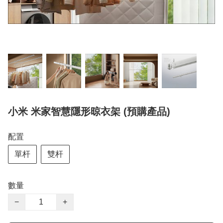
小米 米家智慧隱形晾衣架 (預購產品)
配置
單杆
雙杆
數量
−
+