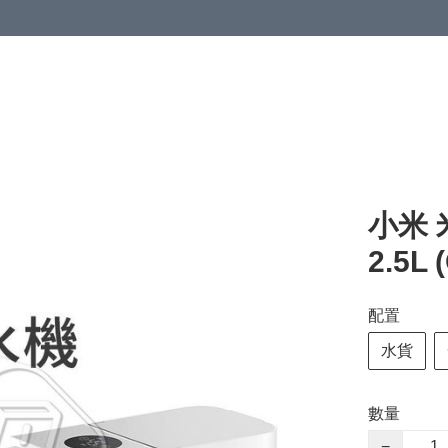
小米 
2.5L
配置
水貨
數量
−