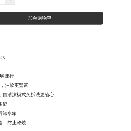
加至購物車
−
水

 低噪運行

調，沖飲更豐富

顯，自清潔模式免拆洗更省心

鎖鍵

拆卸水箱

警燈，防止乾燒