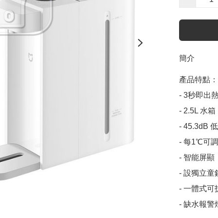
簡介
產品特點：

- 3秒即出熱
- 2.5L 水箱

- 45.3dB
- 每1℃可
- 智能屏
- 設獨立童
- 一體式可
- 缺水報