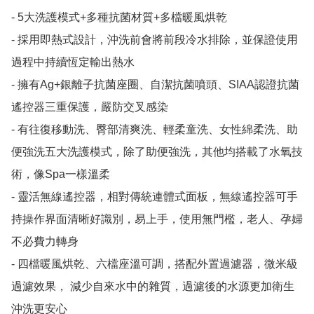
- 5大洗護模式+多種抗菌材質+多檔暖風烘乾

- 採用即熱式設計，沖洗前會將前段冷水排除，並保證使用
過程中持續恆定輸出熱水

- 擁有Ag+銀離子抗菌座圈、自潔抗菌噴頭、SIAA認證抗菌
遙控器三重保護，嚴防交叉感染

- 有往復移動洗、臀部清爽洗、輕柔童洗、女性綿柔洗、助
便強洗五大洗護模式，除了助便強洗，其他均搭載了水氧技
術，像Spa一樣溫柔

- 靈活無線遙控器，相對傳統連體式面板，無線遙控器可手
持操作界面清晰好識別，易上手，使用無門檻，老人、孕婦
不必費力轉身

- 四檔暖風烘乾、六檔座溫可調，搭配外置過濾器，微米級
過濾效果， 減少自來水中的雜質，過濾後的水源更加衛生
沖洗更安心
