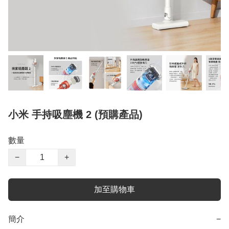
小米 手持吸塵機 2 (預購產品)
數量
−
+
加至購物車
簡介
−