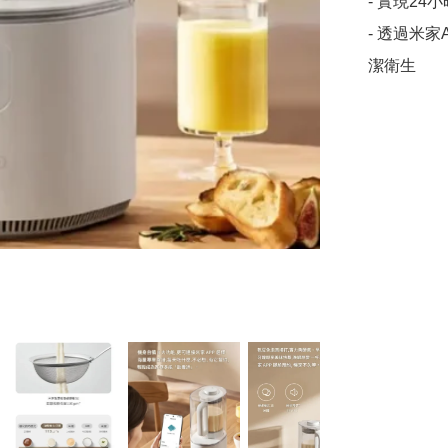
- 實現24
- 透過米
潔衛生