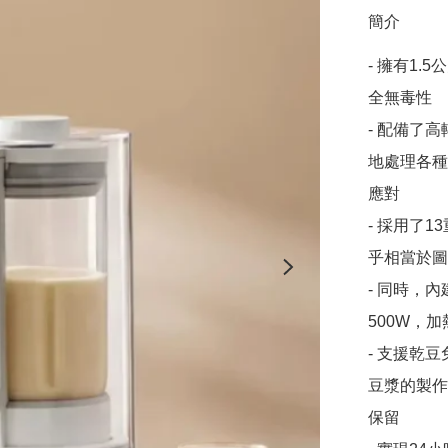
簡介
- 擁有1
全無毒性

- 配備了
地處理各種
應對

- 採用了1
乎相當於圖
- 同時，
500W，
- 支援乾
豆漿的製作
保留
