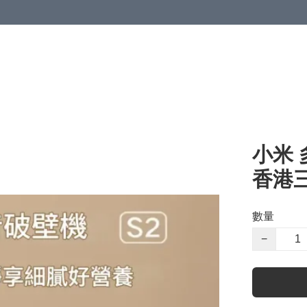
小米 
香港三
數量
−